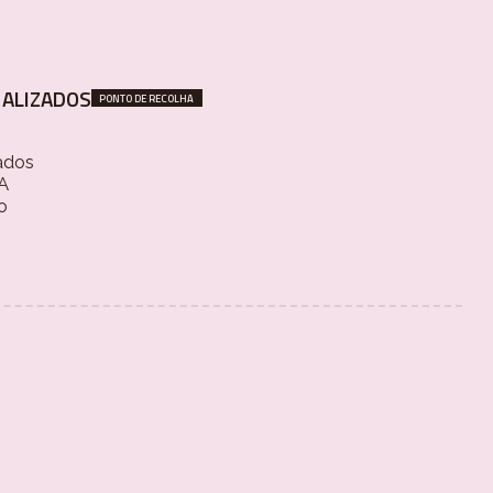
ALIZADOS
PONTO DE RECOLHA
ados
 A
o