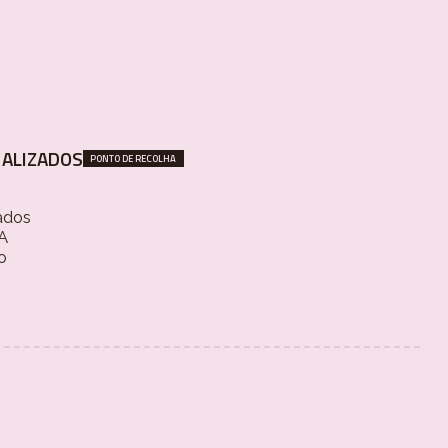
ALIZADOS
PONTO DE RECOLHA
ados
 A
o