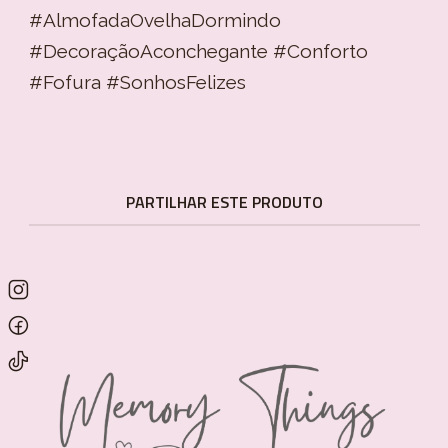
#AlmofadaOvelhaDormindo
#DecoraçãoAconchegante #Conforto
#Fofura #SonhosFelizes
PARTILHAR ESTE PRODUTO