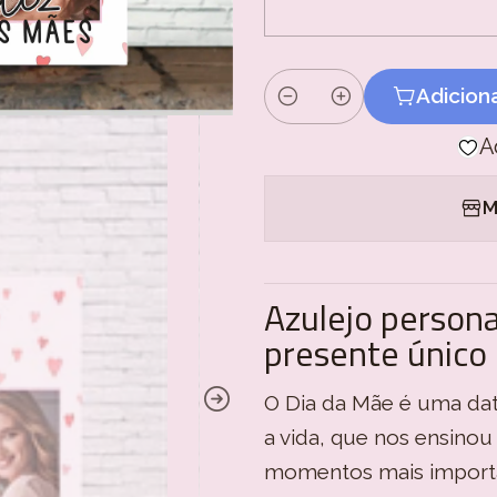
Adicion
Quantidade
A
M
Azulejo persona
presente único
O Dia da Mãe é uma dat
a vida, que nos ensino
momentos mais importan