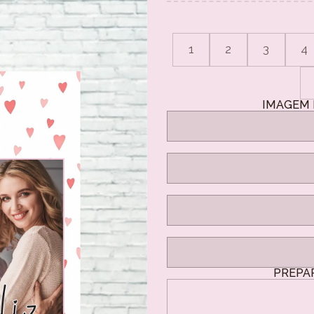
1
2
3
4
IMAGEM 
PREPA