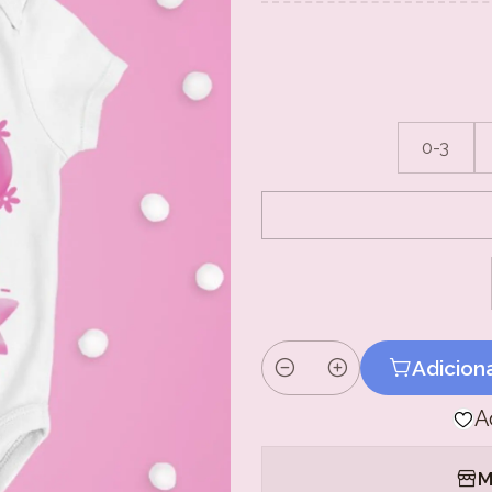
0-3
Adicion
Quantidade
A
M