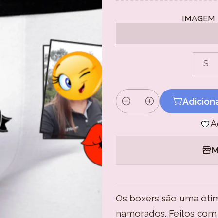
IMAGEM 
S
Adicion
Quantidade
A
M
Os boxers são uma ótim
namorados. Feitos com 