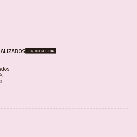
ALIZADOS
PONTO DE RECOLHA
ados
 A
o