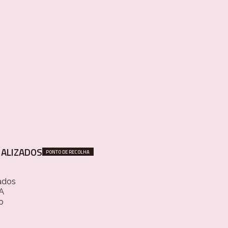
ALIZADOS
PONTO DE RECOLHA
ados
 A
o