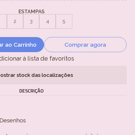
ESTAMPAS
1
2
3
4
5
ar ao Carrinho
Comprar agora
dicionar à lista de favoritos
ostrar stock das localizações
DESCRIÇÃO
e Desenhos