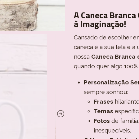
A Caneca Branca 
à Imaginação!
Cansado de escolher en
caneca é a sua tela e a 
nossa
Caneca Branca d
quando quer algo 100% o
Personalização Se
sempre sonhou:
Frases
hilariant
Temas
específic
Fotos
de famíli
inesquecíveis.