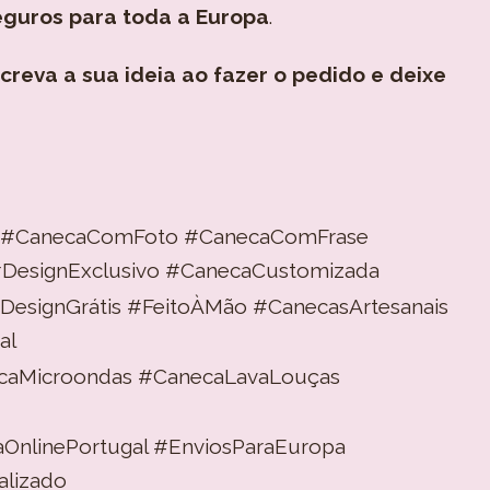
eguros para toda a Europa
.
creva a sua ideia ao fazer o pedido e deixe
a #CanecaComFoto #CanecaComFrase
 #DesignExclusivo #CanecaCustomizada
DesignGrátis #FeitoÀMão #CanecasArtesanais
al
caMicroondas #CanecaLavaLouças
aOnlinePortugal #EnviosParaEuropa
lizado