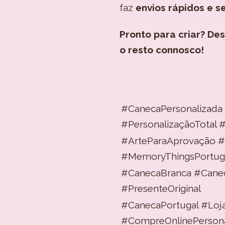
faz
envios rápidos e s
Pronto para criar? Des
o resto connosco!
#CanecaPersonalizad
#PersonalizaçãoTotal
#ArteParaAprovação #
#MemoryThingsPortug
#CanecaBranca #Cane
#PresenteOriginal
#CanecaPortugal #Loj
#CompreOnlinePersona