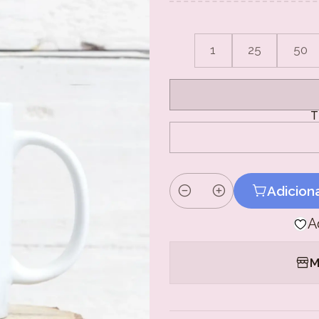
1
25
50
T
Adicion
Quantidade
A
M