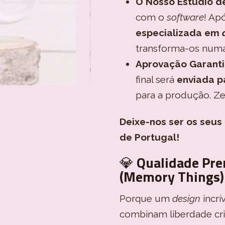
O Nosso Estúdio de
com o
software
! Ap
especializada em
transforma-os numa a
Aprovação Garanti
final será
enviada p
para a produção. Ze
Deixe-nos ser os seus
de Portugal!
💎
Qualidade Pre
(Memory Things)
Porque um
design
incrí
combinam liberdade cria