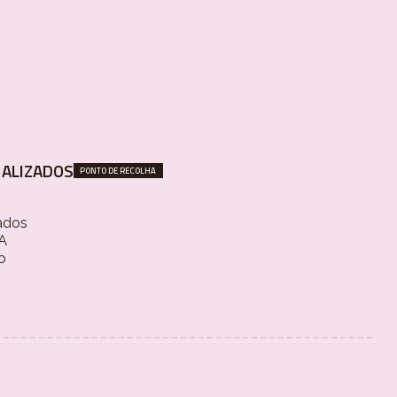
ALIZADOS
PONTO DE RECOLHA
ados
 A
o