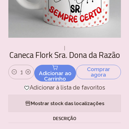
|
Caneca Flork Sra. Dona da Razão
Comprar
Adicionar ao
agora
Quantidade
Carrinho
Adicionar à lista de favoritos
Mostrar stock das localizações
DESCRIÇÃO