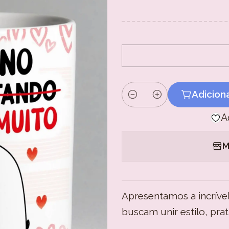
Adicion
Quantidade
A
M
Apresentamos a incrível
buscam unir estilo, pra