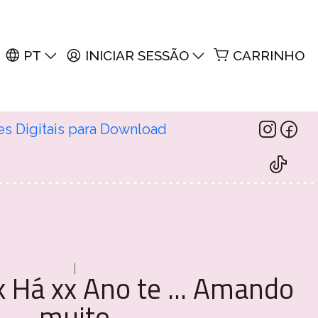
PT
INICIAR SESSÃO
CARRINHO
es Digitais para Download
|
k Há xx Ano te ... Amando
muito