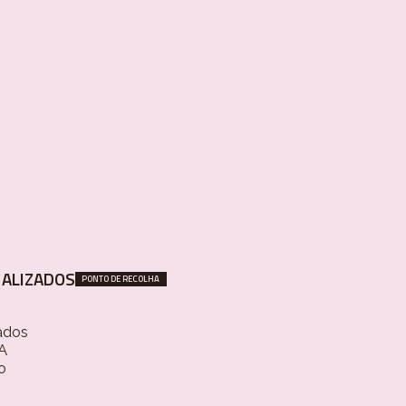
ALIZADOS
PONTO DE RECOLHA
ados
 A
o