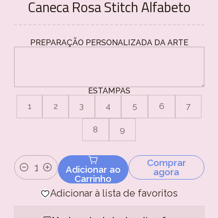
Caneca Rosa Stitch Alfabeto
PREPARAÇÃO PERSONALIZADA DA ARTE
ESTAMPAS
1
2
3
4
5
6
7
8
9
Comprar
Adicionar ao
agora
Quantidade
Carrinho
Adicionar à lista de favoritos