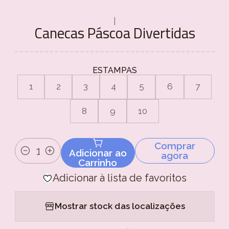
|
Canecas Páscoa Divertidas
ESTAMPAS
1
2
3
4
5
6
7
8
9
10
Comprar
Adicionar ao
agora
Quantidade
Carrinho
Adicionar à lista de favoritos
Mostrar stock das localizações