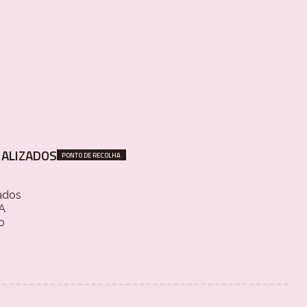
ALIZADOS
PONTO DE RECOLHA
ados
 A
o