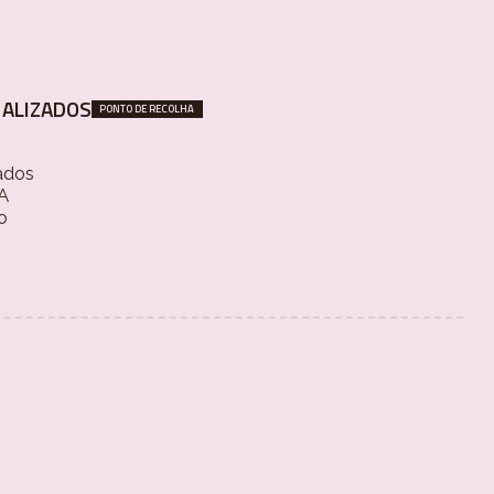
ALIZADOS
PONTO DE RECOLHA
ados
 A
o