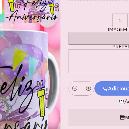
1
IMAGEM 
PREPA
Adicion
Quantidade
A
M