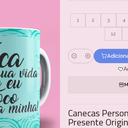
1
2
3
4
12
Adicion
Quantidade
A
M
Canecas Person
Presente Origin