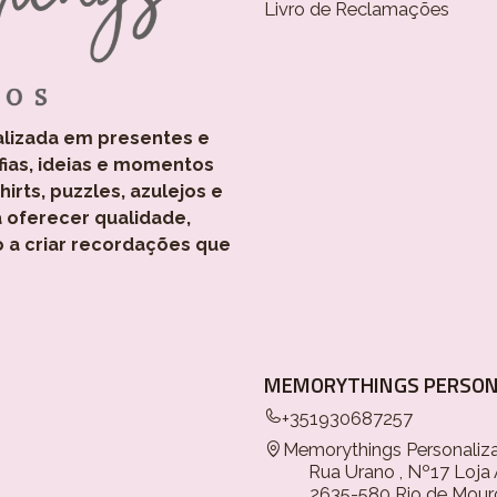
Livro de Reclamações
alizada em presentes e
fias, ideias e momentos
rts, puzzles, azulejos e
 oferecer qualidade,
o a criar recordações que
MEMORYTHINGS PERSON
+351930687257
Memorythings Personaliz
Rua Urano , Nº17 Loja
2635-580 Rio de Mour