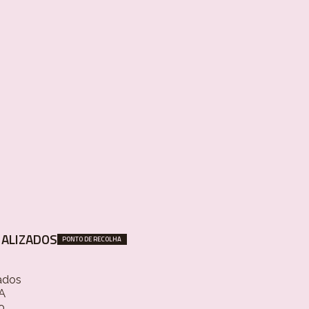
ALIZADOS
PONTO DE RECOLHA
ados
 A
o