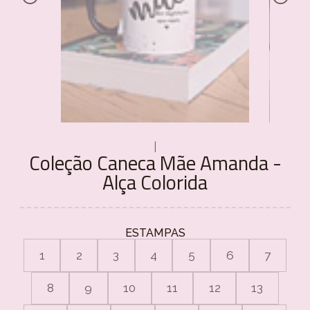
|
Coleção Caneca Mãe Amanda -
Alça Colorida
ESTAMPAS
1
2
3
4
5
6
7
8
9
10
11
12
13