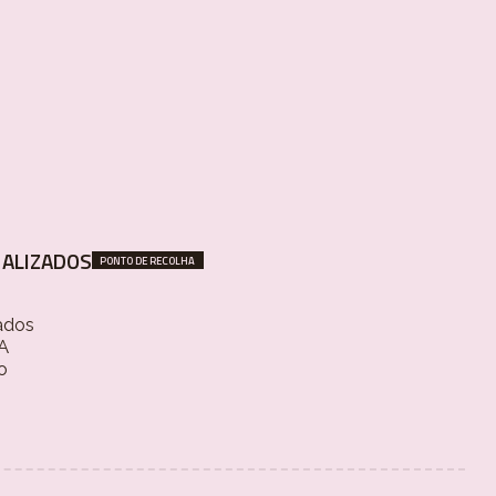
ALIZADOS
PONTO DE RECOLHA
ados
 A
o