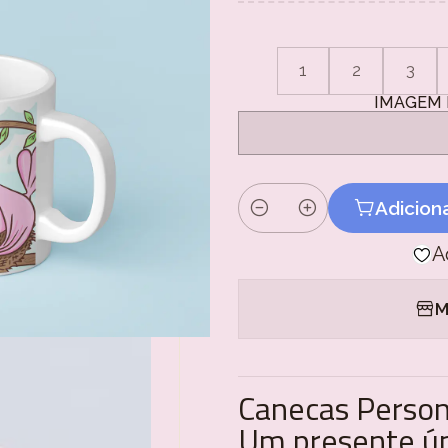
1
2
3
IMAGEM 
Adicion
Quantidade
A
M
Canecas Person
Um presente ún