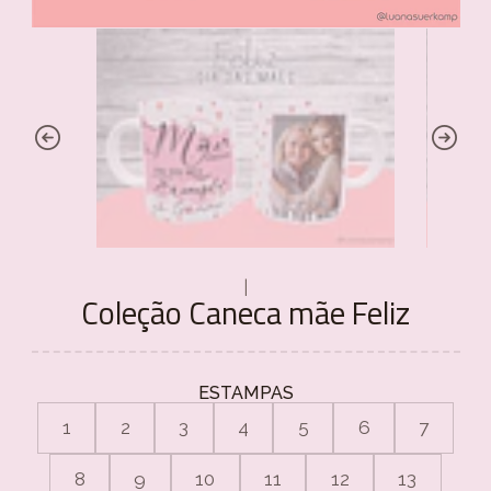
|
Coleção Caneca mãe Feliz
ESTAMPAS
1
2
3
4
5
6
7
8
9
10
11
12
13