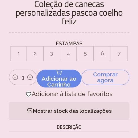
Coleção de canecas
personalizadas pascoa coelho
feliz
ESTAMPAS
1
2
3
4
5
6
7
Comprar
Adicionar ao
agora
Quantidade
Carrinho
Adicionar à lista de favoritos
Mostrar stock das localizações
DESCRIÇÃO