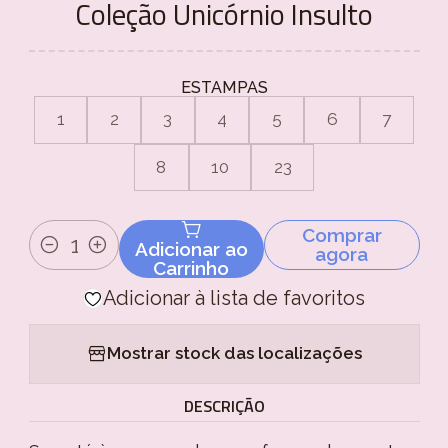
Coleção Unicórnio Insulto
ESTAMPAS
1
2
3
4
5
6
7
8
10
23
Comprar
Adicionar ao
agora
Quantidade
Carrinho
Adicionar à lista de favoritos
Mostrar stock das localizações
DESCRIÇÃO