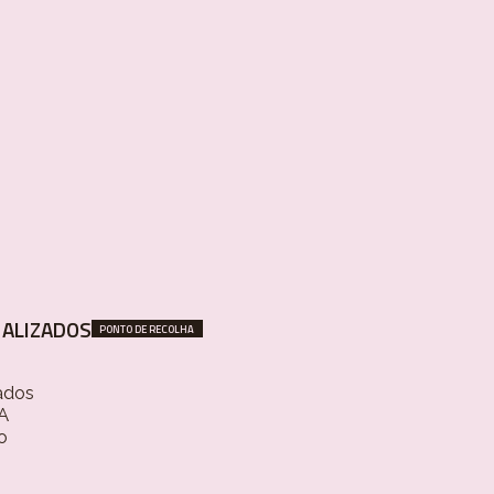
ALIZADOS
PONTO DE RECOLHA
ados
 A
o