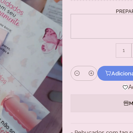
PREPA
1
Adicion
Quantidade
A
M
- Rebuçados com tag 50