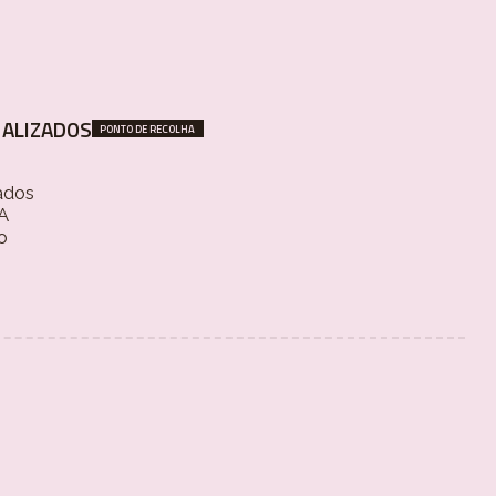
ALIZADOS
PONTO DE RECOLHA
ados
 A
o