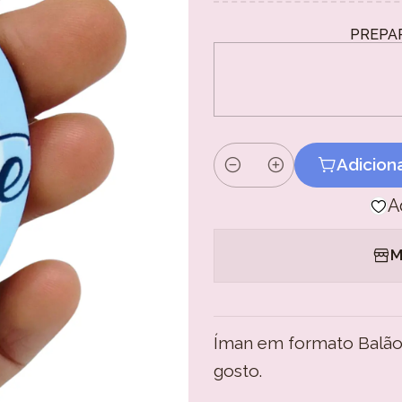
PREPA
Adicion
Quantidade
A
M
Íman em formato Balão 
gosto.