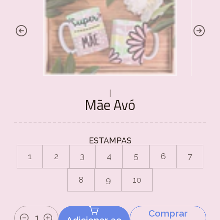
|
Mãe Avó
ESTAMPAS
1
2
3
4
5
6
7
8
9
10
Comprar
Adicionar ao