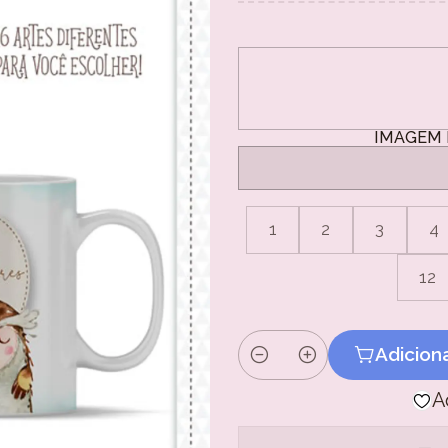
IMAGEM 
1
2
3
4
12
Adicion
Quantidade
A