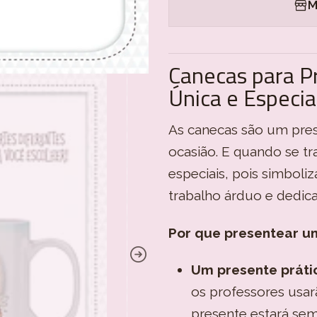
M
Canecas para 
Única e Especia
As canecas são um prese
ocasião. E quando se tr
especiais, pois simbol
trabalho árduo e dedic
Por que presentear u
Um presente prátic
os professores usar
presente estará se