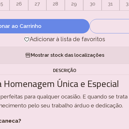
25
26
27
28
29
30
31
3
onar ao Carrinho
Adicionar à lista de favoritos
Mostrar stock das localizações
DESCRIÇÃO
a Homenagem Única e Especial
 perfeitas para qualquer ocasião. E quando se trata
nhecimento pelo seu trabalho árduo e dedicação.
caneca?