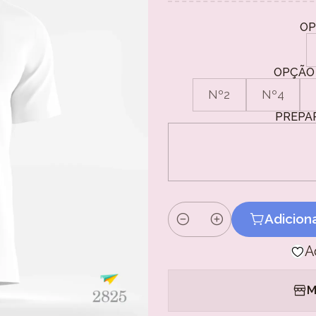
OP
OPÇÃO 
Nº2
Nº4
PREPA
Adicion
Quantidade
A
M