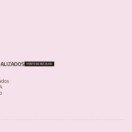
ALIZADOS
PONTO DE RECOLHA
ados
 A
o